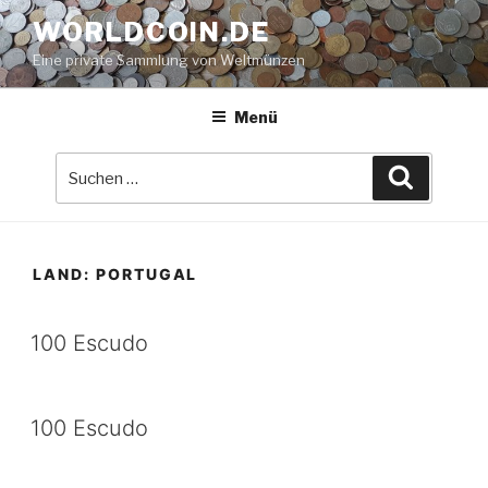
Zum
WORLDCOIN.DE
Inhalt
Eine private Sammlung von Weltmünzen
springen
Menü
Suche
Suchen
nach:
LAND:
PORTUGAL
100 Escudo
100 Escudo