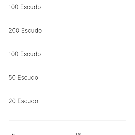
100 Escudo
200 Escudo
100 Escudo
50 Escudo
20 Escudo
Beitragsnavigation
Vorherige
Seite
18