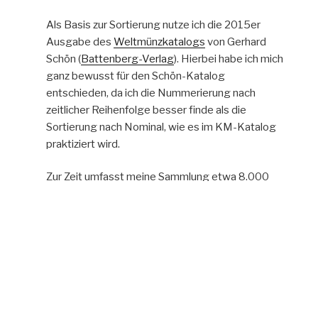
Als Basis zur Sortierung nutze ich die 2015er
Ausgabe des
Weltmünzkatalogs
von Gerhard
Schön (
Battenberg-Verlag
). Hierbei habe ich mich
ganz bewusst für den Schön-Katalog
entschieden, da ich die Nummerierung nach
zeitlicher Reihenfolge besser finde als die
Sortierung nach Nominal, wie es im KM-Katalog
praktiziert wird.
Zur Zeit umfasst meine Sammlung etwa 8.000
verschiedene Münzen und über 1000 doppelte
die ich zum Tausch anbiete. Für Tauschanfragen
können Sie mich gern per E-Mail
kontaktieren
.
Hier haben Sie die Möglichkeit die komplette
Doppeltenliste im Excelformat downzuloaden: