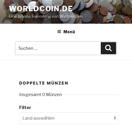
Zum
WORLDCOIN.DE
Inhalt
Eine private Sammlung von Weltmünzen
springen
Menü
Suche
Suchen
nach:
DOPPELTE MÜNZEN
Insgesamt 0 Münzen
Filter