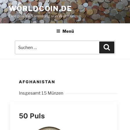
Zum
WORLDCOIN.DE
Inhalt
Eine private Sammlung von Weltmünzen
springen
Menü
Suche
Suchen
nach:
AFGHANISTAN
Insgesamt 15 Münzen
50 Puls