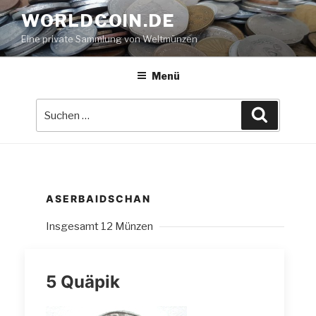
Zum
WORLDCOIN.DE
Inhalt
Eine private Sammlung von Weltmünzen
springen
Menü
Suche
Suchen
nach:
ASERBAIDSCHAN
Insgesamt 12 Münzen
5 Quäpik