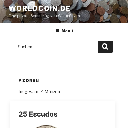
Zum
WORLDCOIN.DE
Inhalt
Eine private Sammlung von Weltmünzen
springen
Menü
Suche
Suchen
nach:
AZOREN
Insgesamt 4 Münzen
25 Escudos