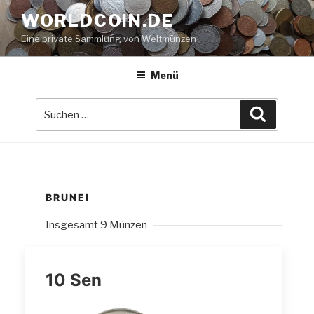
Zum
WORLDCOIN.DE
Inhalt
Eine private Sammlung von Weltmünzen
springen
Menü
Suche
Suchen
nach:
BRUNEI
Insgesamt 9 Münzen
10 Sen