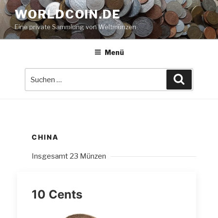
Zum
WORLDCOIN.DE
Inhalt
Eine private Sammlung von Weltmünzen
springen
Menü
Suche
Suchen
nach:
CHINA
Insgesamt 23 Münzen
10 Cents