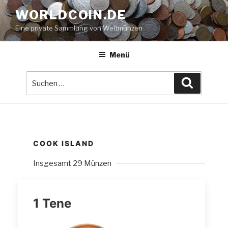
Zum
WORLDCOIN.DE
Inhalt
Eine private Sammlung von Weltmünzen
springen
Menü
Suche
Suchen
nach:
COOK ISLAND
Insgesamt 29 Münzen
1 Tene