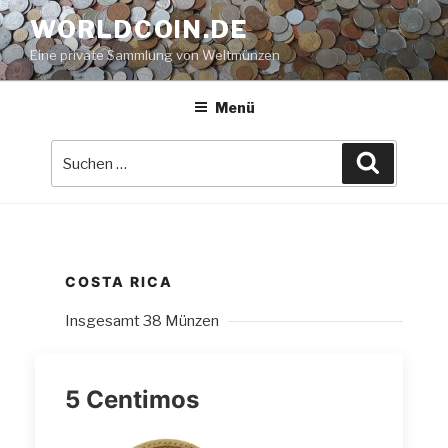
Zum
WORLDCOIN.DE
Inhalt
Eine private Sammlung von Weltmünzen
springen
Menü
Suche
Suchen
nach:
COSTA RICA
Insgesamt 38 Münzen
5 Centimos