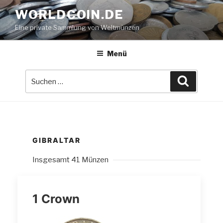
Zum
WORLDCOIN.DE
Inhalt
Eine private Sammlung von Weltmünzen
springen
Menü
Suche
Suchen
nach:
GIBRALTAR
Insgesamt 41 Münzen
1 Crown