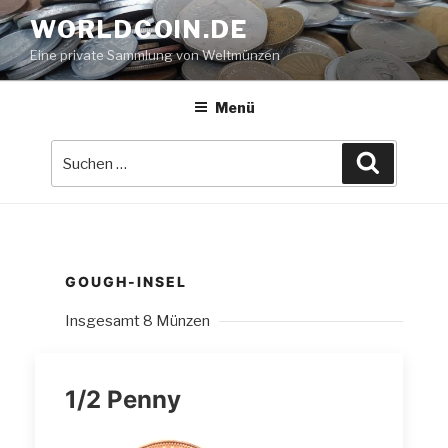
Zum
WORLDCOIN.DE
Inhalt
Eine private Sammlung von Weltmünzen
springen
Menü
Suche
Suchen
nach:
GOUGH-INSEL
Insgesamt 8 Münzen
1/2 Penny