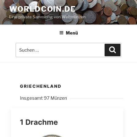
Zum
WORLDCOIN.DE
Inhalt
Eine private Sammlung von Weltmünzen
springen
Menü
Suche
Suchen
nach:
GRIECHENLAND
Insgesamt 97 Münzen
1 Drachme