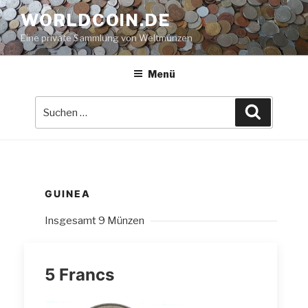
Zum
WORLDCOIN.DE
Inhalt
Eine private Sammlung von Weltmünzen
springen
Menü
Suche
Suchen
nach:
GUINEA
Insgesamt 9 Münzen
5 Francs