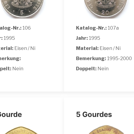
alog-Nr.:
106
Katalog-Nr.:
107a
r:
1995
Jahr:
1995
erial:
Eisen / Ni
Material:
Eisen / Ni
erkung:
Bemerkung:
1995-2000
pelt:
Nein
Doppelt:
Nein
Gourde
5 Gourdes