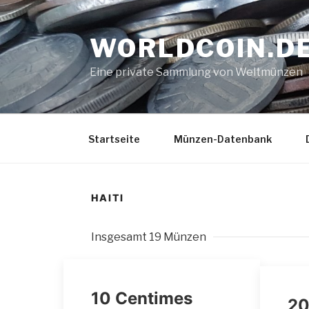
Zum
Inhalt
WORLDCOIN.D
springen
Eine private Sammlung von Weltmünzen
Startseite
Münzen-Datenbank
HAITI
Insgesamt 19 Münzen
10 Centimes
20