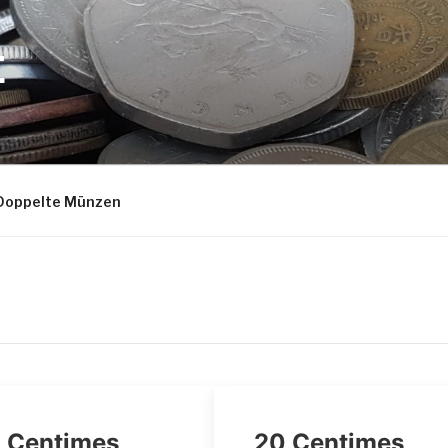
E
Doppelte Münzen
 Centimes
20 Centimes