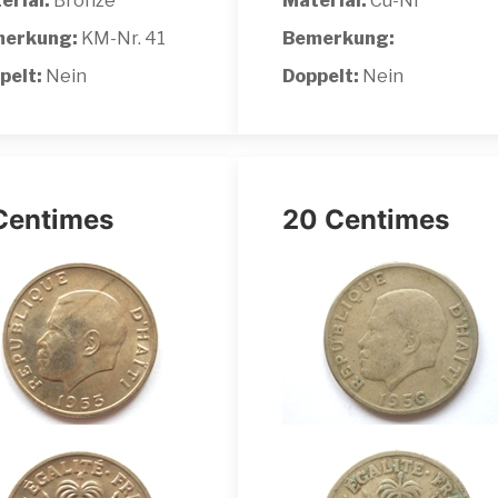
erial:
Bronze
Material:
Cu-Ni
erkung:
KM-Nr. 41
Bemerkung:
pelt:
Nein
Doppelt:
Nein
Centimes
20 Centimes