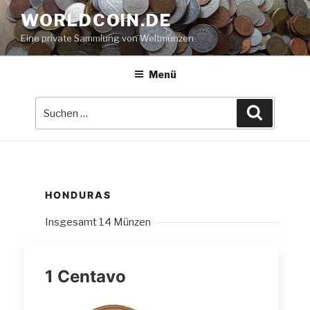
Zum
WORLDCOIN.DE
Inhalt
Eine private Sammlung von Weltmünzen
springen
Menü
Suche
Suchen
nach:
HONDURAS
Insgesamt 14 Münzen
1 Centavo