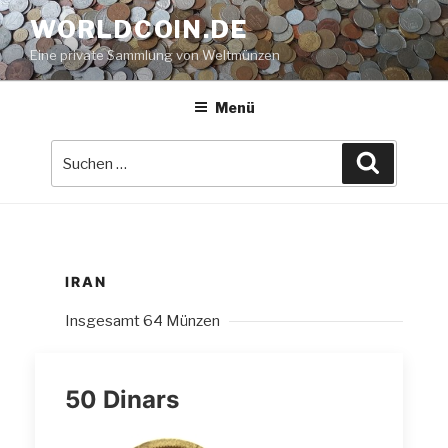
Zum
WORLDCOIN.DE
Inhalt
Eine private Sammlung von Weltmünzen
springen
Menü
Suche
Suchen
nach:
IRAN
Insgesamt 64 Münzen
50 Dinars