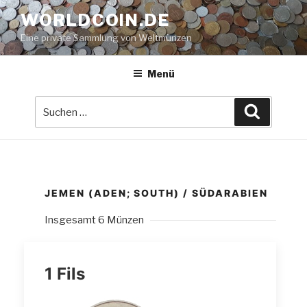
Zum
WORLDCOIN.DE
Inhalt
Eine private Sammlung von Weltmünzen
springen
Menü
Suche
Suchen
nach:
JEMEN (ADEN; SOUTH) / SÜDARABIEN
Insgesamt 6 Münzen
1 Fils