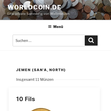
Zum
WORLDCOIN.DE
Inhalt
Eine private Sammlung von Weltmünzen
springen
Menü
Suche
Suchen
nach:
JEMEN (SAN'A, NORTH)
Insgesamt 11 Münzen
10 Fils