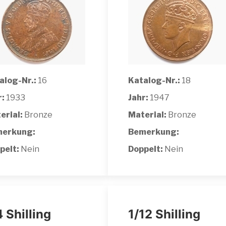
alog-Nr.:
16
Katalog-Nr.:
18
r:
1933
Jahr:
1947
erial:
Bronze
Material:
Bronze
erkung:
Bemerkung:
pelt:
Nein
Doppelt:
Nein
4 Shilling
1/12 Shilling