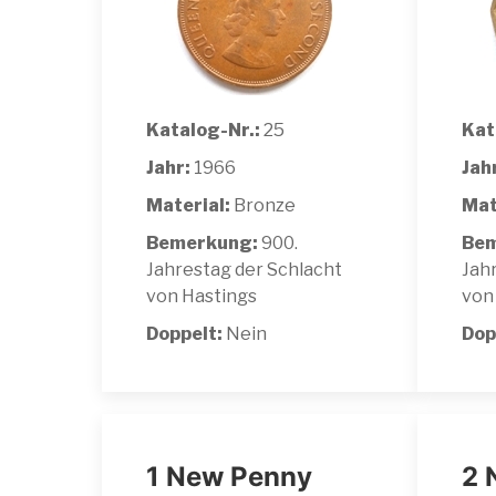
Katalog-Nr.:
25
Kat
Jahr:
1966
Jah
Material:
Bronze
Mat
Bemerkung:
900.
Bem
Jahrestag der Schlacht
Jah
von Hastings
von
Doppelt:
Nein
Dop
1 New Penny
2 