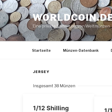
Zum
Inhalt
WORLDCOIN.D
springen
Eine private Sammlung von Weltmünzen
Startseite
Münzen-Datenbank
JERSEY
Insgesamt 38 Münzen
1/12 Shilling
1/