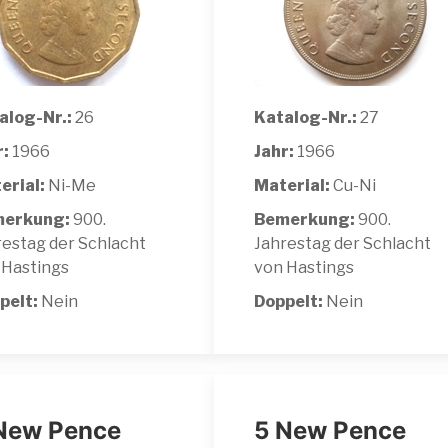
alog-Nr.:
26
Katalog-Nr.:
27
r:
1966
Jahr:
1966
erial:
Ni-Me
Material:
Cu-Ni
erkung:
900.
Bemerkung:
900.
restag der Schlacht
Jahrestag der Schlacht
 Hastings
von Hastings
pelt:
Nein
Doppelt:
Nein
New Pence
5 New Pence