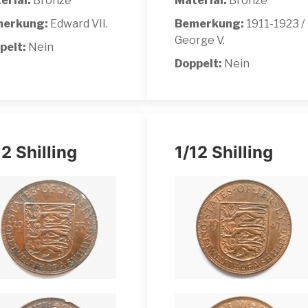
erial:
Bronze
Material:
Bronze
erkung:
Edward VII.
Bemerkung:
1911-1923 /
George V.
pelt:
Nein
Doppelt:
Nein
12 Shilling
1/12 Shilling