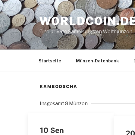
Zum
Inhalt
WORLDCOIN.D
springen
Eine private Sammlung von Weltmünzen
Startseite
Münzen-Datenbank
KAMBODSCHA
Insgesamt 8 Münzen
10 Sen
20