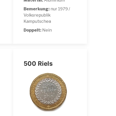
Material:
Aluminium
Bemerkung:
nur 1979 /
Volksrepublik
Kamputschea
Doppelt:
Nein
500 Riels