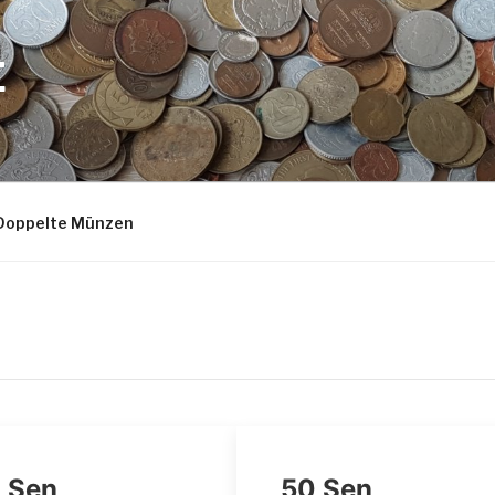
E
Doppelte Münzen
 Sen
50 Sen