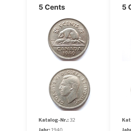
5 Cents
5 
Katalog-Nr.:
32
Kat
Jahr:
1940
Jah