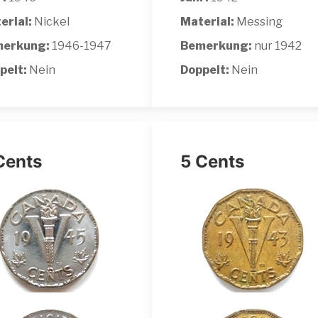
erial:
Nickel
Material:
Messing
erkung:
1946-1947
Bemerkung:
nur 1942
pelt:
Nein
Doppelt:
Nein
Cents
5 Cents