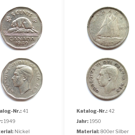
alog-Nr.:
41
Katalog-Nr.:
42
r:
1949
Jahr:
1950
erial:
Nickel
Material:
800er Silber