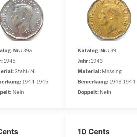
alog-Nr.:
39a
Katalog-Nr.:
39
r:
1945
Jahr:
1943
erial:
Stahl / Ni
Material:
Messing
erkung:
1944-1945
Bemerkung:
1943-1944
pelt:
Nein
Doppelt:
Nein
Cents
10 Cents