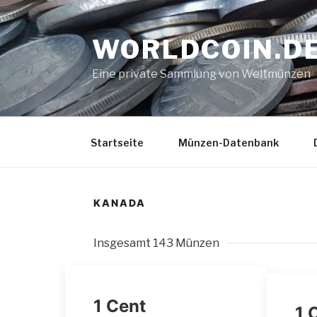
Zum
Inhalt
WORLDCOIN.D
springen
Eine private Sammlung von Weltmünzen
Startseite
Münzen-Datenbank
KANADA
Insgesamt 143 Münzen
1 Cent
1 