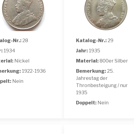
alog-Nr.:
28
Katalog-Nr.:
29
r:
1934
Jahr:
1935
erial:
Nickel
Material:
800er Silber
erkung:
1922-1936
Bemerkung:
25.
Jahrestag der
pelt:
Nein
Thronbesteigung / nur
1935
Doppelt:
Nein