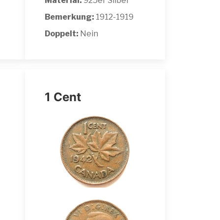
Material:
925er Silber
Bemerkung:
1912-1919
Doppelt:
Nein
1 Cent