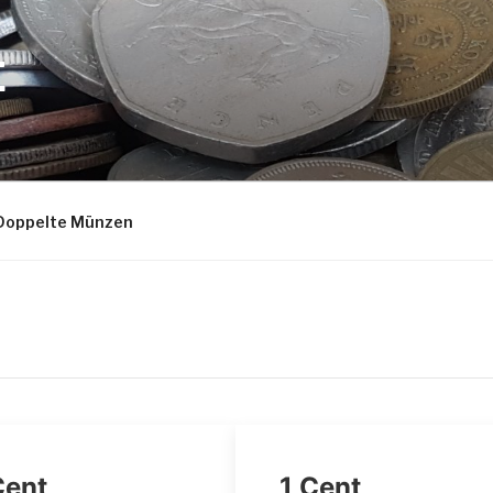
E
Doppelte Münzen
Cent
1 Cent