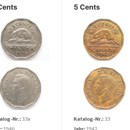
Cents
5 Cents
alog-Nr.:
33a
Katalog-Nr.:
33
r:
1946
Jahr:
1942