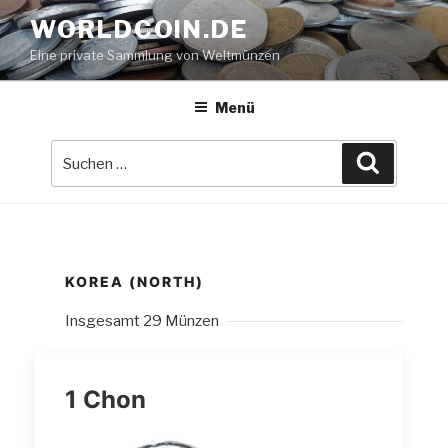
Zum
WORLDCOIN.DE
Inhalt
Eine private Sammlung von Weltmünzen
springen
Menü
Suche
Suchen
nach:
KOREA (NORTH)
Insgesamt 29 Münzen
1 Chon