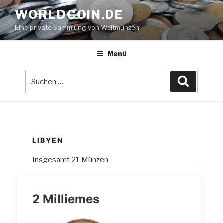
Zum
WORLDCOIN.DE
Inhalt
Eine private Sammlung von Weltmünzen
springen
Menü
Suche
Suchen
nach:
LIBYEN
Insgesamt 21 Münzen
2 Milliemes