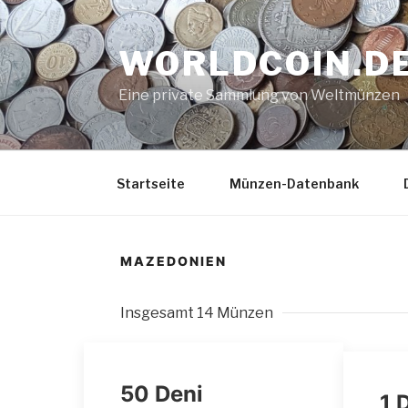
Zum
Inhalt
WORLDCOIN.D
springen
Eine private Sammlung von Weltmünzen
Startseite
Münzen-Datenbank
MAZEDONIEN
Insgesamt 14 Münzen
50 Deni
1 