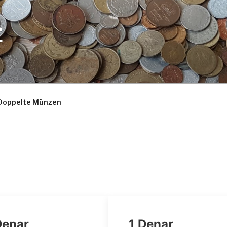
E
Doppelte Münzen
Denar
1 Denar