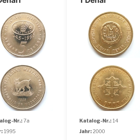
Denari
1 Denar
alog-Nr.:
7a
Katalog-Nr.:
14
r:
1995
Jahr:
2000