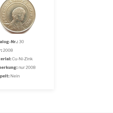
alog-Nr.:
30
r:
2008
erial:
Cu-Ni-Zink
erkung:
nur 2008
pelt:
Nein