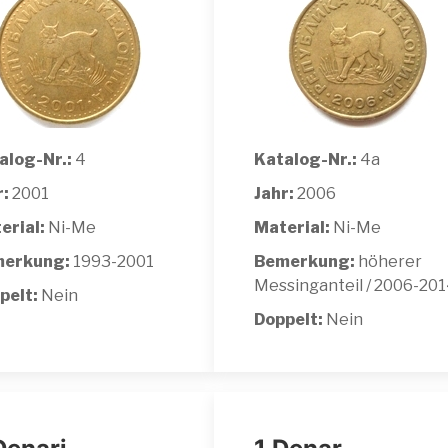
alog-Nr.:
4
Katalog-Nr.:
4a
r:
2001
Jahr:
2006
erial:
Ni-Me
Material:
Ni-Me
erkung:
1993-2001
Bemerkung:
höherer
Messinganteil / 2006-20
pelt:
Nein
Doppelt:
Nein