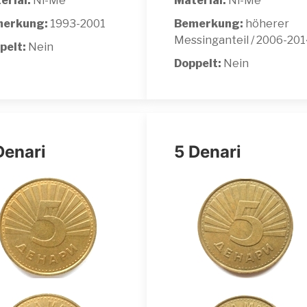
erial:
Ni-Me
Material:
Ni-Me
erkung:
1993-2001
Bemerkung:
höherer
Messinganteil / 2006-20
pelt:
Nein
Doppelt:
Nein
Denari
5 Denari