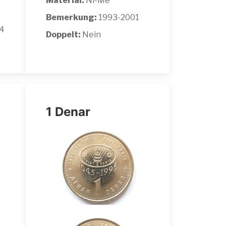
Material:
Ni-Me
Bemerkung:
1993-2001
14
Doppelt:
Nein
1 Denar