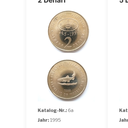
2 Denari
5 
Katalog-Nr.:
6a
Kat
Jahr:
1995
Jah