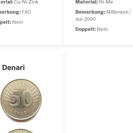
erial:
Cu-Ni-Zink
Material:
Ni-Me
erkung:
FAO
Bemerkung:
Millenium /
nur 2000
pelt:
Nein
Doppelt:
Nein
 Denari