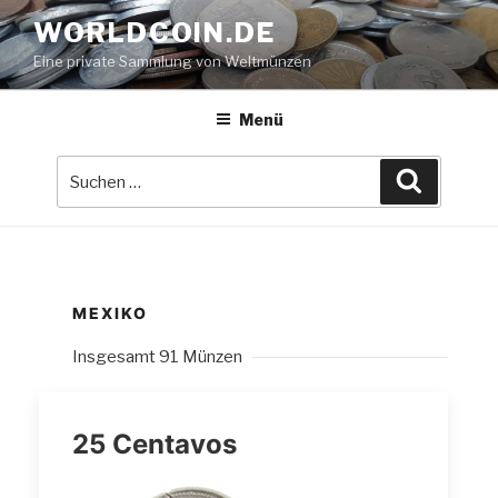
Zum
WORLDCOIN.DE
Inhalt
Eine private Sammlung von Weltmünzen
springen
Menü
Suche
Suchen
nach:
MEXIKO
Insgesamt 91 Münzen
25 Centavos