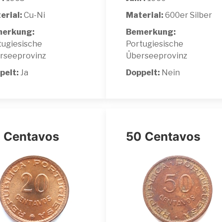
erial:
Cu-Ni
Material:
600er Silber
erkung:
Bemerkung:
tugiesische
Portugiesische
rseeprovinz
Überseeprovinz
pelt:
Ja
Doppelt:
Nein
 Centavos
50 Centavos