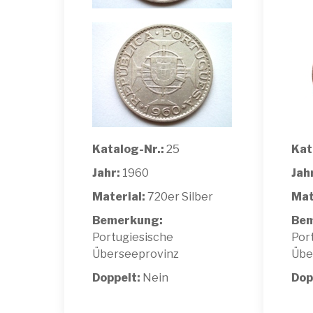
Katalog-Nr.:
25
Kat
Jahr:
1960
Jah
Material:
720er Silber
Mat
Bemerkung:
Bem
Portugiesische
Por
Überseeprovinz
Übe
Doppelt:
Nein
Dop