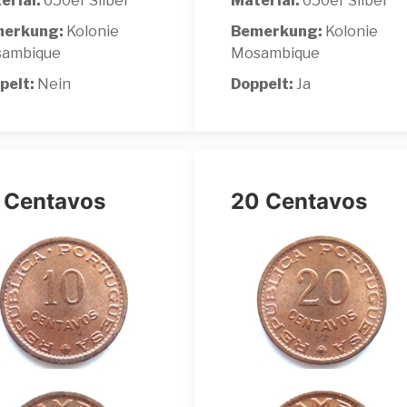
erial:
650er Silber
Material:
650er Silber
erkung:
Kolonie
Bemerkung:
Kolonie
ambique
Mosambique
pelt:
Nein
Doppelt:
Ja
 Centavos
20 Centavos