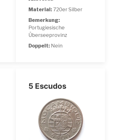
Material:
720er Silber
Bemerkung:
Portugiesische
Überseeprovinz
Doppelt:
Nein
5 Escudos