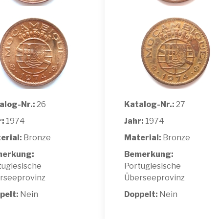
alog-Nr.:
26
Katalog-Nr.:
27
r:
1974
Jahr:
1974
erial:
Bronze
Material:
Bronze
erkung:
Bemerkung:
tugiesische
Portugiesische
rseeprovinz
Überseeprovinz
pelt:
Nein
Doppelt:
Nein