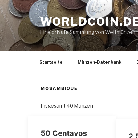
Zum
Inhalt
WORLDCOIN.D
springen
Eine private Sammlung von Weltmünzen
Startseite
Münzen-Datenbank
MOSAMBIQUE
Insgesamt 40 Münzen
50 Centavos
2,