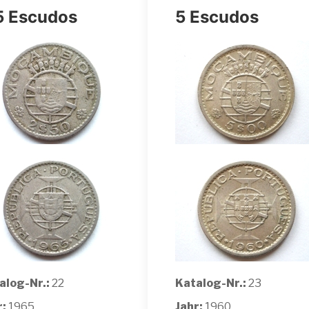
5 Escudos
5 Escudos
alog-Nr.:
22
Katalog-Nr.:
23
r:
1965
Jahr:
1960