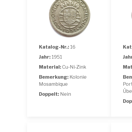
Katalog-Nr.:
16
Kat
Jahr:
1951
Jah
Material:
Cu-Ni-Zink
Mat
Bemerkung:
Kolonie
Bem
Mosambique
Por
Übe
Doppelt:
Nein
Dop