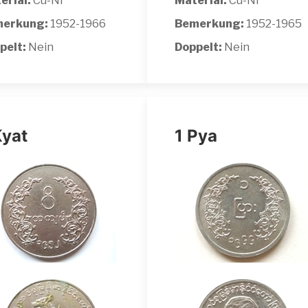
erial:
Cu-Ni
Material:
Cu-Ni
erkung:
1952-1966
Bemerkung:
1952-1965
pelt:
Nein
Doppelt:
Nein
Kyat
1 Pya