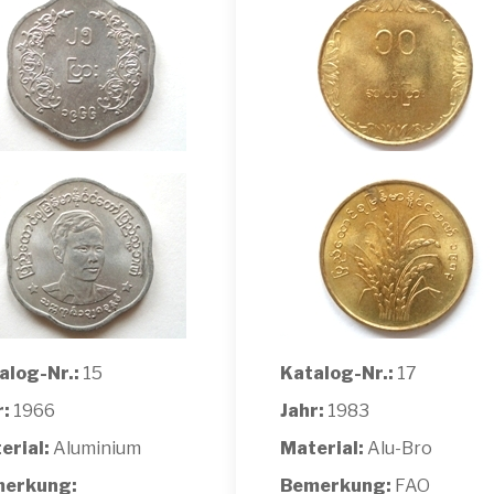
alog-Nr.:
15
Katalog-Nr.:
17
r:
1966
Jahr:
1983
erial:
Aluminium
Material:
Alu-Bro
erkung:
Bemerkung:
FAO