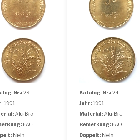
alog-Nr.:
23
Katalog-Nr.:
24
r:
1991
Jahr:
1991
erial:
Alu-Bro
Material:
Alu-Bro
erkung:
FAO
Bemerkung:
FAO
pelt:
Nein
Doppelt:
Nein