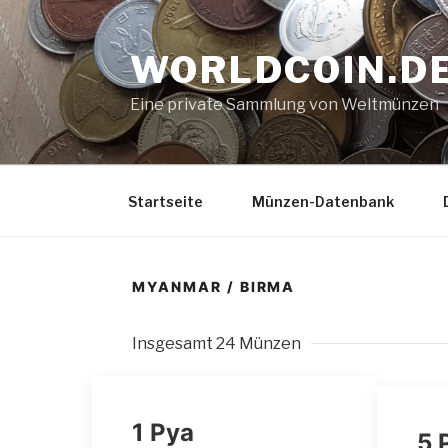
Zum
Inhalt
WORLDCOIN.D
springen
Eine private Sammlung von Weltmünzen
Startseite
Münzen-Datenbank
MYANMAR / BIRMA
Insgesamt 24 Münzen
1 Pya
5 