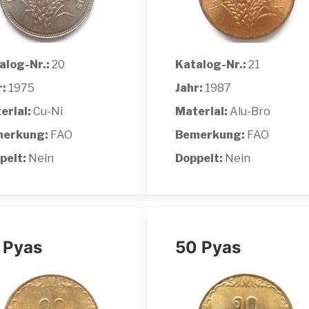
alog-Nr.:
20
Katalog-Nr.:
21
r:
1975
Jahr:
1987
erial:
Cu-Ni
Material:
Alu-Bro
erkung:
FAO
Bemerkung:
FAO
pelt:
Nein
Doppelt:
Nein
 Pyas
50 Pyas