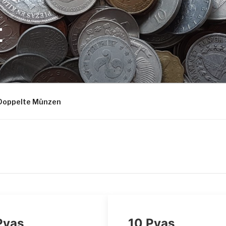
E
Doppelte Münzen
Pyas
10 Pyas