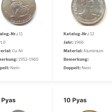
alog-Nr.:
11
Katalog-Nr.:
12
r:
0
Jahr:
1966
erial:
Cu-Ni
Material:
Aluminium
erkung:
1952-1965
Bemerkung:
pelt:
Nein
Doppelt:
Nein
 Pyas
10 Pyas