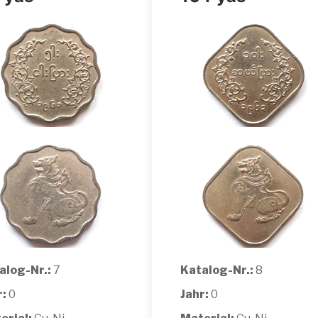
alog-Nr.:
7
Katalog-Nr.:
8
r:
0
Jahr:
0