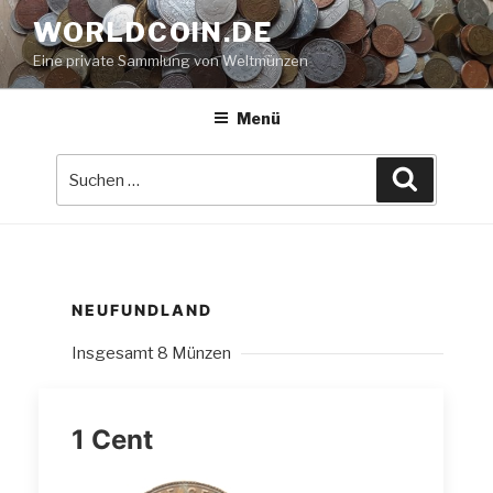
Zum
WORLDCOIN.DE
Inhalt
Eine private Sammlung von Weltmünzen
springen
Menü
Suche
Suchen
nach:
NEUFUNDLAND
Insgesamt 8 Münzen
1 Cent