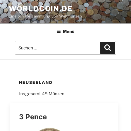
Zum
WORLDCOIN.DE
Inhalt
Eine private Sammlung von Weltmünzen
springen
Menü
Suche
Suchen
nach:
NEUSEELAND
Insgesamt 49 Münzen
3 Pence