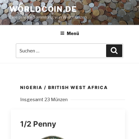
Zum
WORLDCOIN.DE
Inhalt
Eine private Sammlung von Weltmünzen
springen
Menü
Suche
Suchen
nach:
NIGERIA / BRITISH WEST AFRICA
Insgesamt 23 Münzen
1/2 Penny