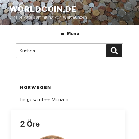
Zum
WORLDCOIN.DE
Inhalt
Eine private Sammlung von Weltmünzen
springen
Menü
Suche
Suchen
nach:
NORWEGEN
Insgesamt 66 Münzen
2 Öre