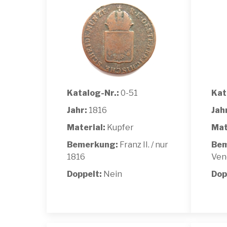
Katalog-Nr.:
0-51
Kat
Jahr:
1816
Jah
Material:
Kupfer
Mat
Bemerkung:
Franz II. / nur
Bem
1816
Ven
Doppelt:
Nein
Dop