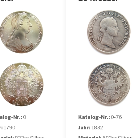
alog-Nr.:
0
Katalog-Nr.:
0-76
r:
1790
Jahr:
1832