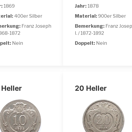
r:
1869
Jahr:
1878
erial:
400er Silber
Material:
900er Silber
erkung:
Franz Joseph
Bemerkung:
Franz Jose
 1868-1872
I. / 1872-1892
pelt:
Nein
Doppelt:
Nein
 Heller
20 Heller