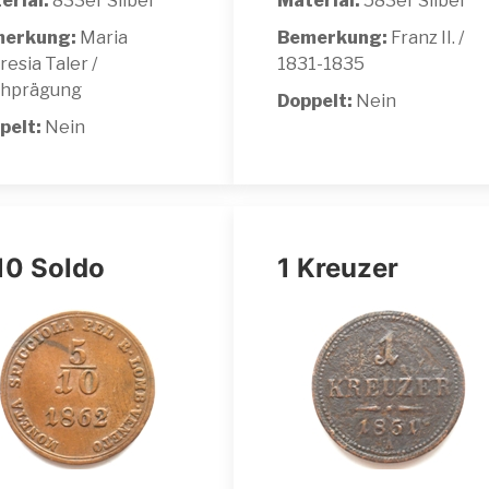
erial:
833er Silber
Material:
583er Silber
erkung:
Maria
Bemerkung:
Franz II. /
esia Taler /
1831-1835
hprägung
Doppelt:
Nein
pelt:
Nein
10 Soldo
1 Kreuzer