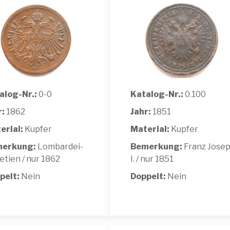
alog-Nr.:
0-0
Katalog-Nr.:
0.100
r:
1862
Jahr:
1851
erial:
Kupfer
Material:
Kupfer
erkung:
Lombardei-
Bemerkung:
Franz Jose
etien / nur 1862
I. / nur 1851
pelt:
Nein
Doppelt:
Nein