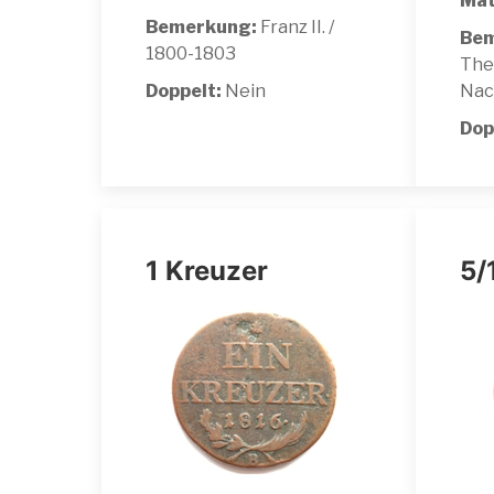
Mat
Bemerkung:
Franz II. /
Bem
1800-1803
Ther
Doppelt:
Nein
Nac
Dop
1 Kreuzer
5/