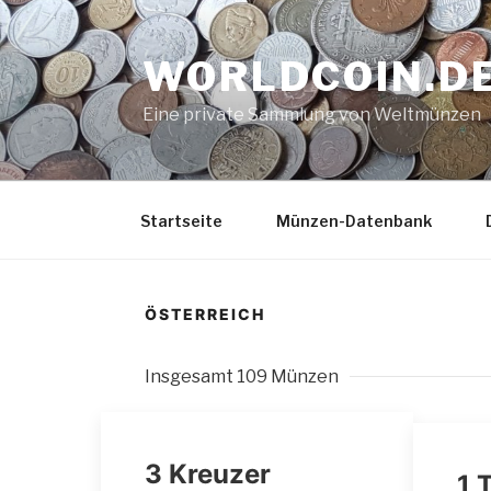
Zum
Inhalt
WORLDCOIN.D
springen
Eine private Sammlung von Weltmünzen
Startseite
Münzen-Datenbank
ÖSTERREICH
Insgesamt 109 Münzen
3 Kreuzer
1 