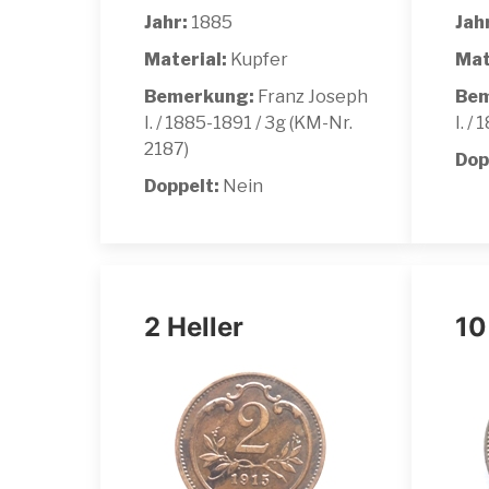
Jahr:
1885
Jah
Material:
Kupfer
Mat
Bemerkung:
Franz Joseph
Bem
I. / 1885-1891 / 3g (KM-Nr.
I. /
2187)
Dop
Doppelt:
Nein
2 Heller
10