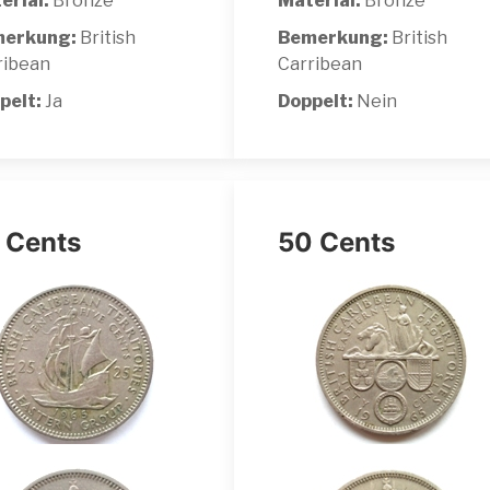
erial:
Bronze
Material:
Bronze
erkung:
British
Bemerkung:
British
ribean
Carribean
pelt:
Ja
Doppelt:
Nein
 Cents
50 Cents