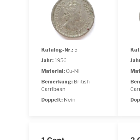
Katalog-Nr.:
5
Kat
Jahr:
1956
Jah
Material:
Cu-Ni
Mat
Bemerkung:
British
Bem
Carribean
Car
Doppelt:
Nein
Dop