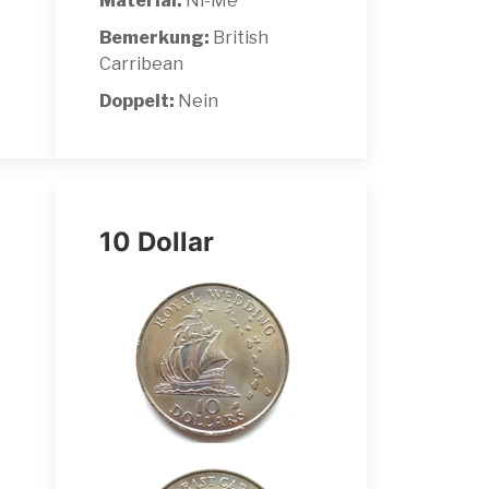
Material:
Ni-Me
Bemerkung:
British
Carribean
Doppelt:
Nein
10 Dollar