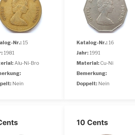
alog-Nr.:
15
Katalog-Nr.:
16
r:
1981
Jahr:
1991
erial:
Alu-Ni-Bro
Material:
Cu-Ni
erkung:
Bemerkung:
pelt:
Nein
Doppelt:
Nein
Cents
10 Cents