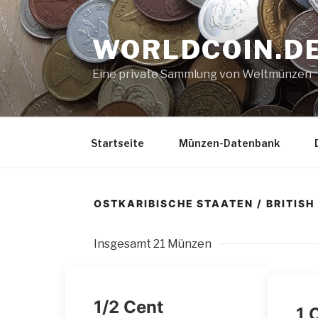
Zum
Inhalt
WORLDCOIN.D
springen
Eine private Sammlung von Weltmünzen
Startseite
Münzen-Datenbank
OSTKARIBISCHE STAATEN / BRITISH
Insgesamt 21 Münzen
1/2 Cent
1 