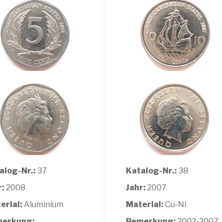
alog-Nr.:
37
Katalog-Nr.:
38
r:
2008
Jahr:
2007
erial:
Aluminium
Material:
Cu-Ni
erkung:
Bemerkung:
2002-2007