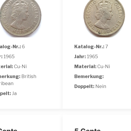
alog-Nr.:
6
Katalog-Nr.:
7
r:
1965
Jahr:
1965
erial:
Cu-Ni
Material:
Cu-Ni
erkung:
British
Bemerkung:
ribean
Doppelt:
Nein
pelt:
Ja