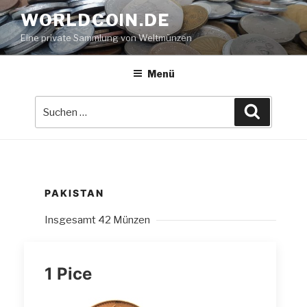
Zum
WORLDCOIN.DE
Inhalt
Eine private Sammlung von Weltmünzen
springen
Menü
Suche
Suchen
nach:
PAKISTAN
Insgesamt 42 Münzen
1 Pice