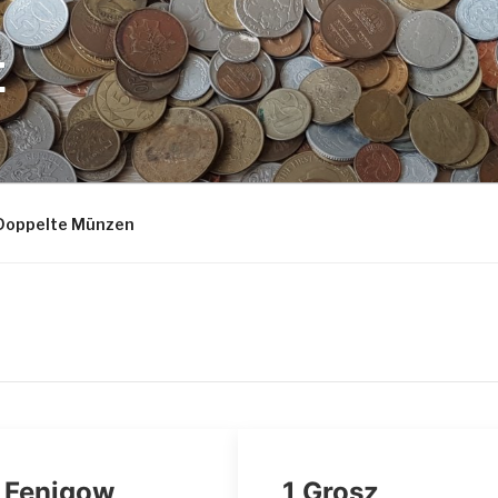
E
Doppelte Münzen
 Fenigow
1 Grosz