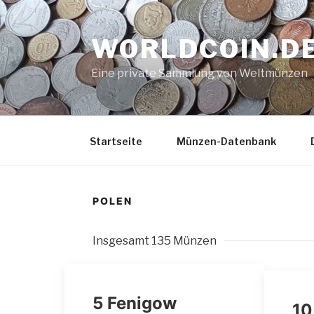
Zum
Inhalt
WORLDCOIN.D
springen
Eine private Sammlung von Weltmünzen
Startseite
Münzen-Datenbank
POLEN
Insgesamt 135 Münzen
5 Fenigow
10