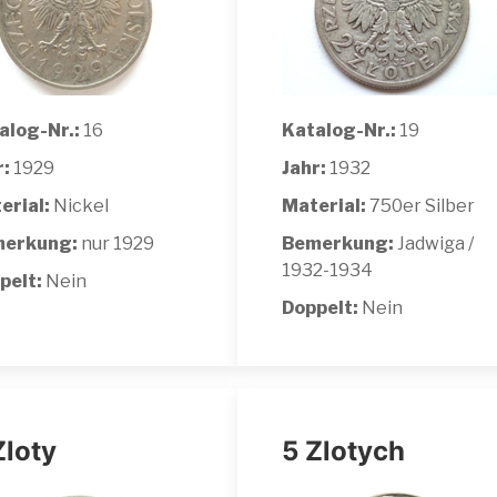
alog-Nr.:
16
Katalog-Nr.:
19
r:
1929
Jahr:
1932
erial:
Nickel
Material:
750er Silber
erkung:
nur 1929
Bemerkung:
Jadwiga /
1932-1934
pelt:
Nein
Doppelt:
Nein
Zloty
5 Zlotych