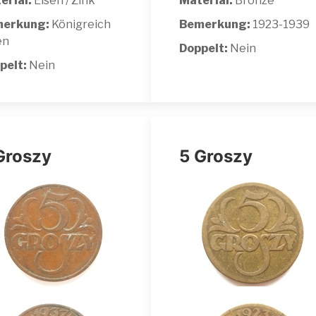
erial:
Eisen / Zink
Material:
Bronze
erkung:
Königreich
Bemerkung:
1923-1939
en
Doppelt:
Nein
pelt:
Nein
Groszy
5 Groszy