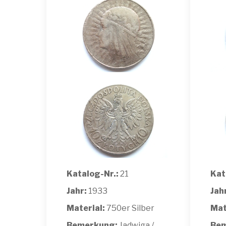
Katalog-Nr.:
21
Kat
Jahr:
1933
Jah
Material:
750er Silber
Mat
Bemerkung:
Jadwiga /
Bem