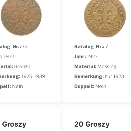
alog-Nr.:
7a
Katalog-Nr.:
7
r:
1937
Jahr:
1923
erial:
Bronze
Material:
Messing
erkung:
1925-1939
Bemerkung:
nur 1923
pelt:
Nein
Doppelt:
Nein
 Groszy
20 Groszy