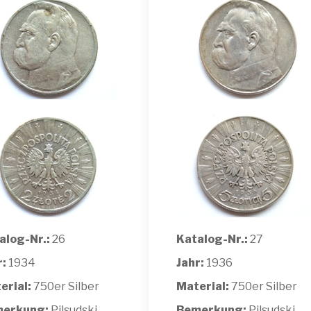
alog-Nr.:
26
Katalog-Nr.:
27
r:
1934
Jahr:
1936
erial:
750er Silber
Material:
750er Silber
erkung:
Pilsudski
Bemerkung:
Pilsudski