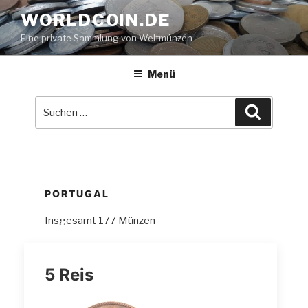
Zum
WORLDCOIN.DE
Inhalt
Eine private Sammlung von Weltmünzen
springen
Menü
Suche
Suchen
nach:
PORTUGAL
Insgesamt 177 Münzen
5 Reis