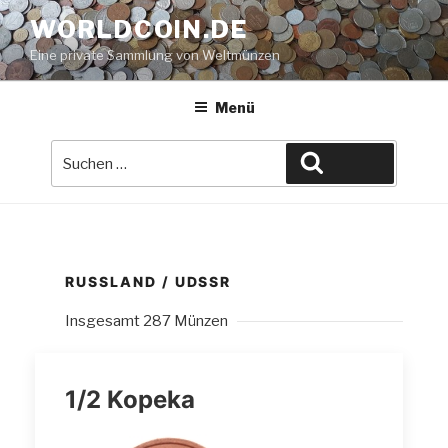
Zum
WORLDCOIN.DE
Inhalt
Eine private Sammlung von Weltmünzen
springen
Menü
Suche
Suchen
nach:
RUSSLAND / UDSSR
Insgesamt 287 Münzen
1/2 Kopeka