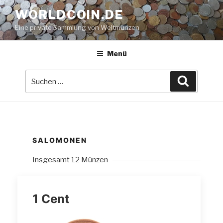
Zum
WORLDCOIN.DE
Inhalt
Eine private Sammlung von Weltmünzen
springen
Menü
Suche
Suchen
nach:
SALOMONEN
Insgesamt 12 Münzen
1 Cent