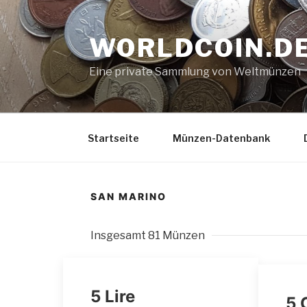
Zum
Inhalt
WORLDCOIN.D
springen
Eine private Sammlung von Weltmünzen
Startseite
Münzen-Datenbank
SAN MARINO
Insgesamt 81 Münzen
5 Lire
5 