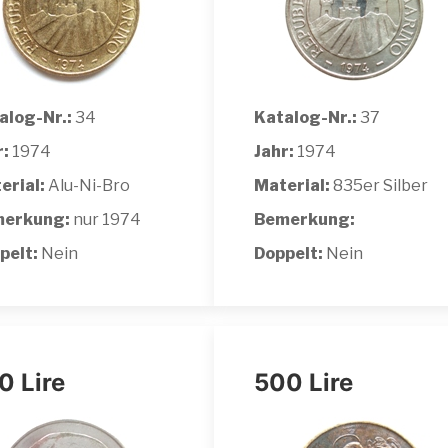
alog-Nr.:
34
Katalog-Nr.:
37
r:
1974
Jahr:
1974
erial:
Alu-Ni-Bro
Material:
835er Silber
erkung:
nur 1974
Bemerkung:
pelt:
Nein
Doppelt:
Nein
0 Lire
500 Lire