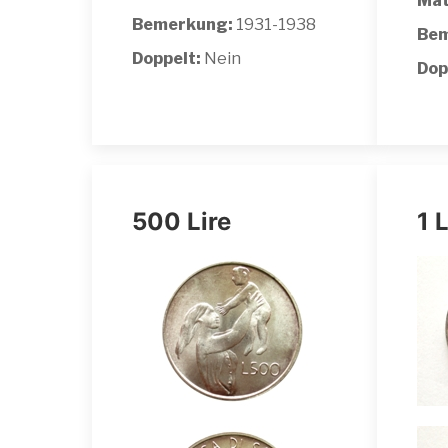
Mat
Bemerkung:
1931-1938
Bem
Doppelt:
Nein
Dop
500 Lire
1 