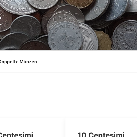
E
Doppelte Münzen
Centesimi
10 Centesimi