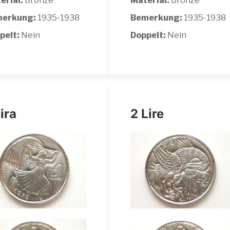
erial:
Bronze
Material:
Bronze
erkung:
1935-1938
Bemerkung:
1935-1938
pelt:
Nein
Doppelt:
Nein
Lira
2 Lire