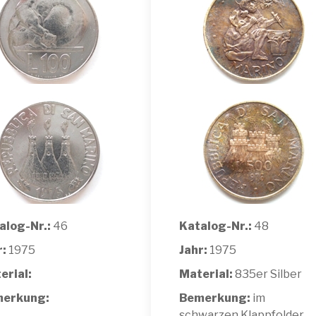
alog-Nr.:
46
Katalog-Nr.:
48
r:
1975
Jahr:
1975
erial:
Material:
835er Silber
erkung:
Bemerkung:
im
schwarzen Klappfolder