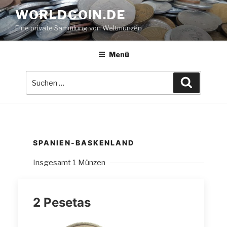
Zum
WORLDCOIN.DE
Inhalt
Eine private Sammlung von Weltmünzen
springen
Menü
Suche
Suchen
nach:
SPANIEN-BASKENLAND
Insgesamt 1 Münzen
2 Pesetas