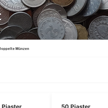
E
Doppelte Münzen
 Piaster
50 Piaster