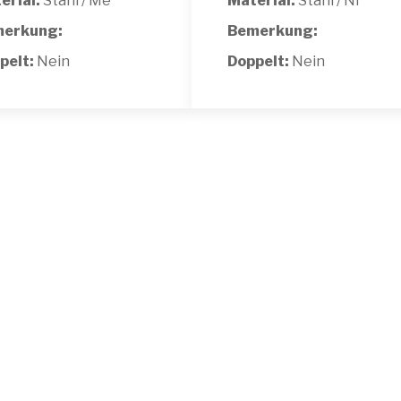
erial:
Stahl / Me
Material:
Stahl / Ni
erkung:
Bemerkung:
pelt:
Nein
Doppelt:
Nein