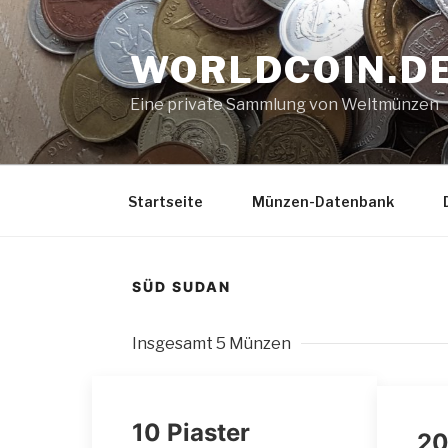
Zum
Inhalt
WORLDCOIN.D
springen
Eine private Sammlung von Weltmünzen
Startseite
Münzen-Datenbank
SÜD SUDAN
Insgesamt 5 Münzen
10 Piaster
20