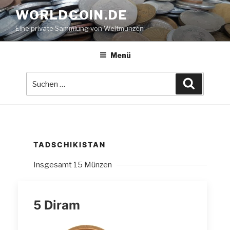
Zum
WORLDCOIN.DE
Inhalt
Eine private Sammlung von Weltmünzen
springen
Menü
Suche
Suchen
nach:
TADSCHIKISTAN
Insgesamt 15 Münzen
5 Diram