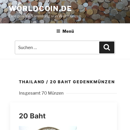
Zum
WORLDCOIN.DE
Inhalt
Eine private Sammlung von Weltmünzen
springen
Menü
Suche
Suchen
nach:
THAILAND / 20 BAHT GEDENKMÜNZEN
Insgesamt 70 Münzen
20 Baht