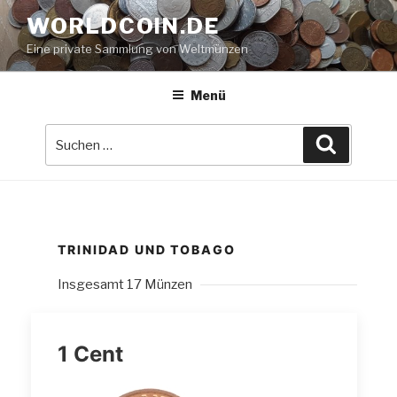
Zum
WORLDCOIN.DE
Inhalt
Eine private Sammlung von Weltmünzen
springen
Menü
Suche
Suchen
nach:
TRINIDAD UND TOBAGO
Insgesamt 17 Münzen
1 Cent