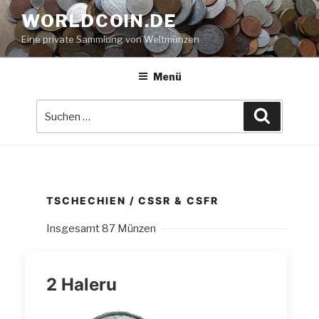
Zum
WORLDCOIN.DE
Inhalt
Eine private Sammlung von Weltmünzen
springen
Menü
Suche
Suchen
nach:
TSCHECHIEN / CSSR & CSFR
Insgesamt 87 Münzen
2 Haleru