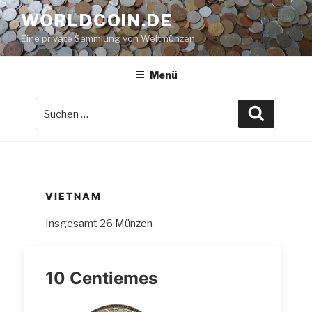
Zum
WORLDCOIN.DE
Inhalt
Eine private Sammlung von Weltmünzen
springen
Menü
Suche
Suchen
nach:
VIETNAM
Insgesamt 26 Münzen
10 Centiemes