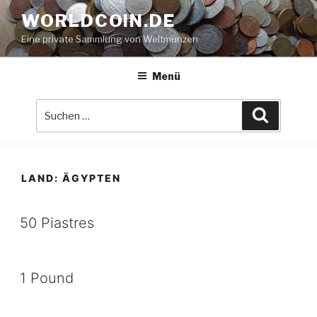
Zum
WORLDCOIN.DE
Inhalt
Eine private Sammlung von Weltmünzen
springen
Menü
Suche
Suchen
nach:
LAND:
ÄGYPTEN
50 Piastres
1 Pound