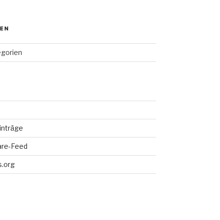
IEN
egorien
inträge
re-Feed
.org