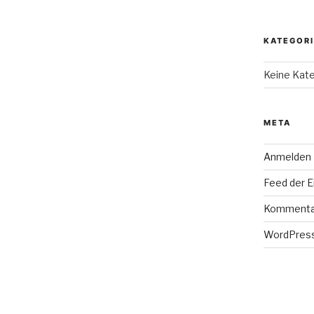
KATEGOR
Keine Kat
META
Anmelden
Feed der E
Kommenta
WordPress