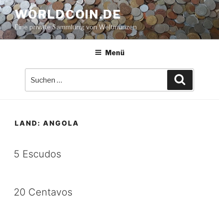
Zum
WORLDCOIN.DE
Inhalt
Eine private Sammlung von Weltmünzen
springen
Menü
Suche
Suchen
nach:
LAND:
ANGOLA
5 Escudos
20 Centavos